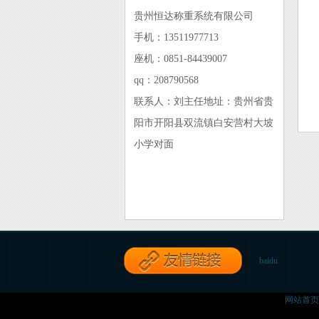
贵州恒达称重系统有限公司
手机：13511977713
座机：0851-84439007
qq：208790568
联系人：刘主任地址：贵州省贵
阳市开阳县双流镇白安营村大坡
小学对面
baidu
网站首页