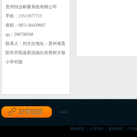
贵州恒达称重系统有限公司
手机：13511977713
座机：0851-84439007
qq：208790568
联系人：刘主任地址：贵州省贵
阳市开阳县双流镇白安营村大坡
小学对面
baidu
网站首页
|
公司简介
|
新闻资讯
|
产品