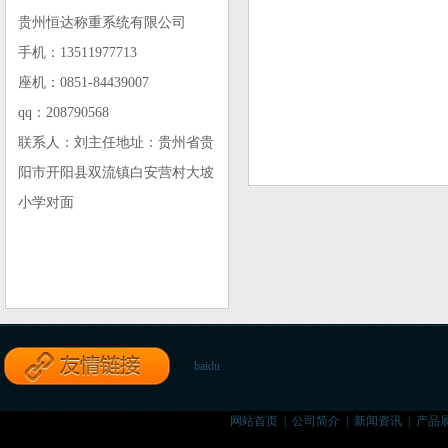
贵州恒达称重系统有限公司
手机：13511977713
座机：0851-84439007
qq：208790568
联系人：刘主任地址：贵州省贵
阳市开阳县双流镇白安营村大坡
小学对面
baidu
网站首页
|
公司简介
|
新闻资讯
|
产品